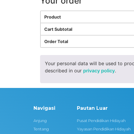
Your order
Product
Cart Subtotal
Order Total
Your personal data will be used to pro
described in our
privacy policy
.
Navigasi
Pautan Luar
Anjung
Pusat Pendidikan Hidayah
Tentang
Yayasan Pendidikan Hidayah