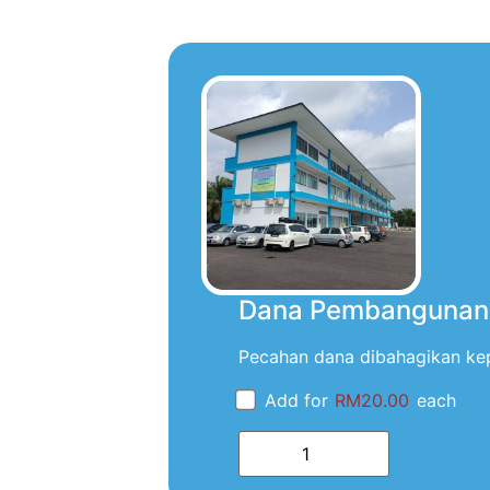
Dana Pembangunan 
Pecahan dana dibahagikan ke
Add for
RM
20.00
each