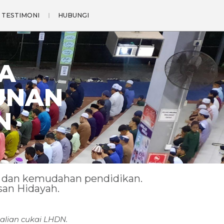
TESTIMONI
HUBUNGI
A
UNAN
N
n dan kemudahan pendidikan.
an Hidayah.
lian cukai LHDN.