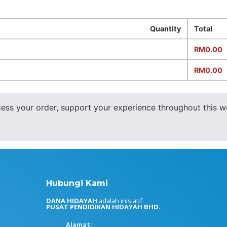
Quantity
Total
RM
0.00
RM
0.00
cess your order, support your experience throughout this w
Hubungi Kami
DANA HIDAYAH
adalah inisiatif
PUSAT PENDIDIKAN HIDAYAH BHD
.
Alamat: